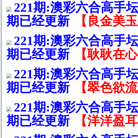
221期:澳彩六合高
期已经更新
【
良金美玉
221期:澳彩六合高手
期已经更新
【
耿耿在心
221期:澳彩六合高
期已经更新
【
翠色欲流
221期:澳彩六合高
期已经更新
【
洋洋盈耳