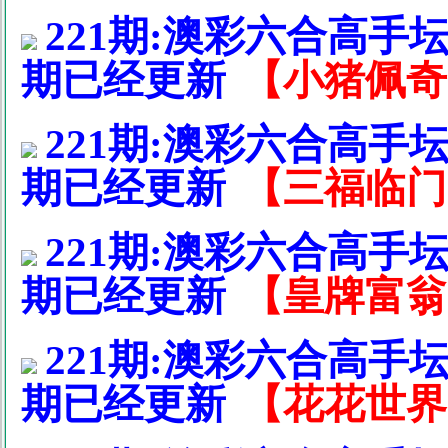
221期:澳彩六合高手
期已经更新
【
小猪佩奇
221期:澳彩六合高
期已经更新
【
三福临门
221期:澳彩六合高
期已经更新
【
皇牌富翁
221期:澳彩六合高
期已经更新
【
花花世界