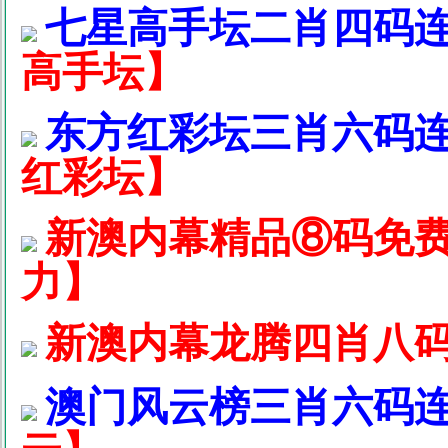
七星高手坛二肖四码连中
高手坛
】
东方红彩坛三肖六码连中
红彩坛
】
新澳内幕精品⑧码免
力
】
新澳内幕龙腾四肖八码
澳门风云榜三肖六码连