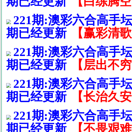
期已经更新
【
白练腾空
221期:澳彩六合高手
期已经更新
【
赢彩清歌
221期:澳彩六合高手
期已经更新
【
层出不穷
221期:澳彩六合高
期已经更新
【
长治久安
221期:澳彩六合高
期已经更新
【
不畏艰难