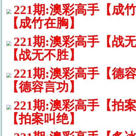
221期:澳彩高手【成
【
成竹在胸
】
221期:澳彩高手【
【
战无不胜
】
221期:澳彩高手【德
【
德容言功
】
221期:澳彩高手【
【
拍案叫绝
】