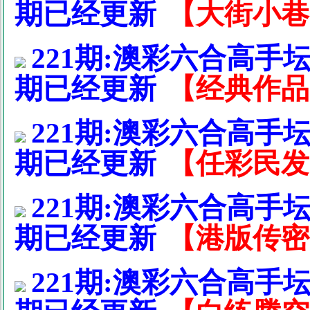
期已经更新
【
大街小巷
221期:澳彩六合高
期已经更新
【
经典作品
221期:澳彩六合高
期已经更新
【
任彩民发
221期:澳彩六合高
期已经更新
【
港版传密
221期:澳彩六合高手