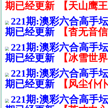
期已经更新
【
天山鹰王
221期:澳彩六合高
期已经更新
【
杳无音信
221期:澳彩六合高
期已经更新
【
冰雪世界
221期:澳彩六合高手
期已经更新
【
风尘仆仆
221期:澳彩六合高