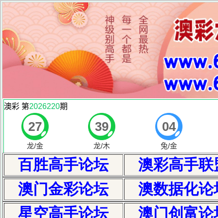
百胜高手论坛
澳彩高手联
澳门金彩论坛
澳数据化论
星空高手论坛
澳门创富论