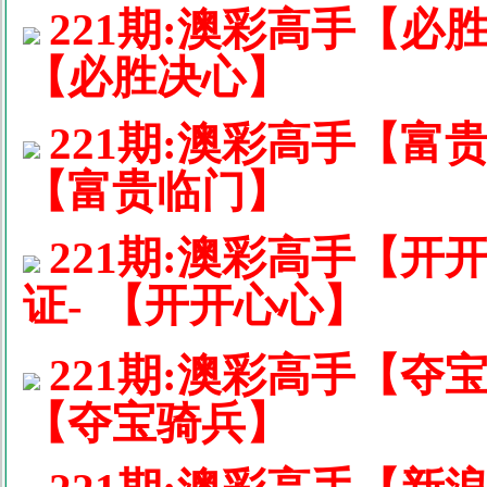
221期:澳彩高手【
【
必胜决心
】
221期:澳彩高手【
【
富贵临门
】
221期:澳彩高手【
证-
【
开开心心
】
221期:澳彩高手【
【
夺宝骑兵
】