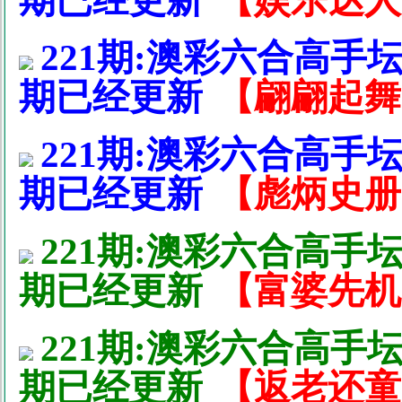
期已经更新
【
娱乐达人
221期:澳彩六合高手
期已经更新
【
翩翩起舞
221期:澳彩六合高
期已经更新
【
彪炳史册
221期:澳彩六合高
期已经更新
【
富婆先机
221期:澳彩六合高手
期已经更新
【
返老还童