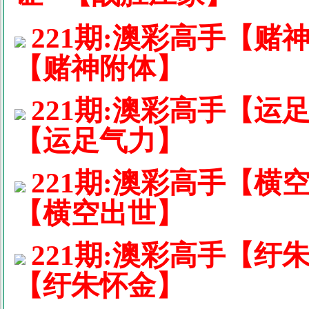
221期:澳彩高手【
【
赌神附体
】
221期:澳彩高手【
【
运足气力
】
221期:澳彩高手【
【
横空出世
】
221期:澳彩高手【纡
【
纡朱怀金
】