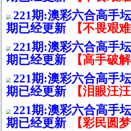
221期:澳彩六合高
期已经更新
【
不畏艰难
221期:澳彩六合高
期已经更新
【
高手破解
221期:澳彩六合高
期已经更新
【
泪眼汪汪
221期:澳彩六合高
期已经更新
【
彩民圆梦