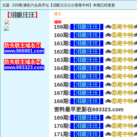
主题 :
220期:澳彩六合高手坛【泪眼汪汪㊣㊣⑧尾中特】本期已经更新
【
泪眼汪汪
】
楼主
编辑
159期:
【泪眼汪汪】
🚲
⑧尾中特

160期:
【泪眼汪汪】
🚲
⑧尾中特

161期:
【泪眼汪汪】
🚲
⑧尾中特

防失联主域名①
www.866881.com
162期:
【泪眼汪汪】
🚲
⑧尾中特

163期:
【泪眼汪汪】
🚲
⑧尾中特

防失联主域名②
www.693323.com
164期:
【泪眼汪汪】
🚲
⑧尾中特

165期:
【泪眼汪汪】
🚲
⑧尾中特

166期:
【泪眼汪汪】
🚲
⑧尾中特

167期:
【泪眼汪汪】
🚲
⑧尾中特

168期:
【泪眼汪汪】
🚲
⑧尾中特

资料最早更新在693323.com
169期:
【泪眼汪汪】
🚲
⑧尾中特

170期:
【泪眼汪汪】
🚲
⑧尾中特

171期:
【泪眼汪汪】
🚲
⑧尾中特