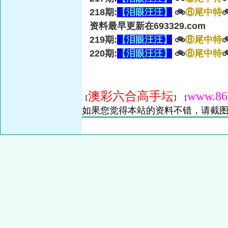
218期:
【泪眼汪汪】
🚲
⑧尾中特

资料最早更新在693329.com
219期:
【泪眼汪汪】
🚲
⑧尾中特

220期:
【泪眼汪汪】
🚲
⑧尾中特

澳彩六合高手坛
www.86
【
】 【
如果您觉得本站的资料不错，请截图