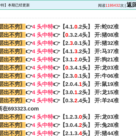
返
头中特】本期已经更新
阅读
1186432
次 |
层出不穷〗
👉
4 头中特
👉【4.1.
0
.2头】 开:蛇02准
层出不穷〗
👉
4 头中特
👉【
0
.3.2.4头】 开:猪08准
层出不穷〗
👉
4 头中特
👉【2.
3
.0.1头】 开:猪32准
层出不穷〗
👉
4 头中特
👉【4.1.
3
.2头】 开:马37准
层出不穷〗
👉
4 头中特
👉【3.1.
2
.0头】 开:狗21准
层出不穷〗
👉
4 头中特
👉【
0
.3.4.1头】 开:龙03准
层出不穷〗
👉
4 头中特
👉【2.3.
0
.1头】 开:牛06准
层出不穷〗
👉
4 头中特
👉【2.0.4.
1
头】 开:鼠19准
层出不穷〗
👉
4 头中特
👉【3.0.
1
.2头】 开:龙15准
层出不穷〗
👉
4 头中特
👉【0.3.
2
.4头】 开:羊24准
693323.com
层出不穷〗
👉
4 头中特
👉【1.2.3.
0
头】 开:龙03准
层出不穷〗
👉
4 头中特
👉【3.0.4.
2
头】 开:兔28准
层出不穷〗
👉
4 头中特
👉【2.1.3.
4
头】 开:猪44准