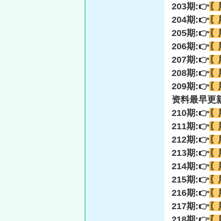
203期:👉
〖
204期:👉
〖
205期:👉
〖
206期:👉
〖
207期:👉
〖
208期:👉
〖
209期:👉
〖
资料最早更新在
210期:👉
〖
211期:👉
〖
212期:👉
〖
213期:👉
〖
214期:👉
〖
215期:👉
〖
216期:👉
〖
217期:👉
〖
218期:👉
〖