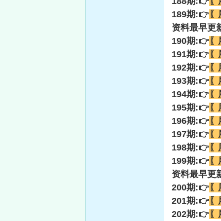
188期:👉
〖
189期:👉
〖
资料最早更新在
190期:👉
〖
191期:👉
〖
192期:👉
〖
193期:👉
〖
194期:👉
〖
195期:👉
〖
196期:👉
〖
197期:👉
〖
198期:👉
〖
199期:👉
〖
资料最早更新在
200期:👉
〖
201期:👉
〖
202期:👉
〖