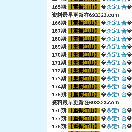
165期:
【重振江山】
💎
杀定1 合

资料最早更新在693323.com
166期:
【重振江山】
💎
杀定1 合

167期:
【重振江山】
💎
杀定1 合

168期:
【重振江山】
💎
杀定1 合

169期:
【重振江山】
💎
杀定1 合

170期:
【重振江山】
💎
杀定1 合

171期:
【重振江山】
💎
杀定1 合

172期:
【重振江山】
💎
杀定1 合

173期:
【重振江山】
💎
杀定1 合

174期:
【重振江山】
💎
杀定1 合

175期:
【重振江山】
💎
杀定1 合

资料最早更新在693323.com
176期:
【重振江山】
💎
杀定1 合

177期:
【重振江山】
💎
杀定1 合

178期:
【重振江山】
💎
杀定1 合
