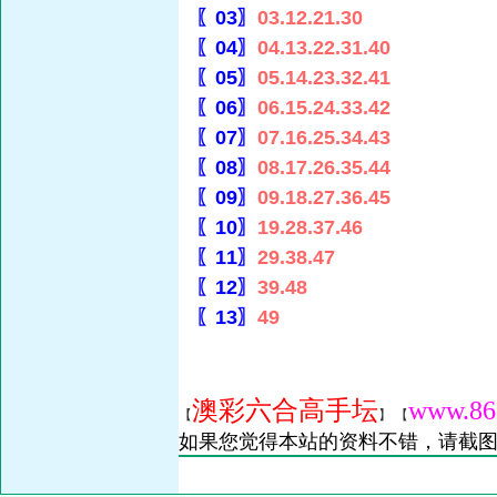
〖03〗
03.12.21.30
〖04〗
04.13.22.31.40
〖05〗
05.14.23.32.41
〖06〗
06.15.24.33.42
〖07〗
07.16.25.34.43
〖08〗
08.17.26.35.44
〖09〗
09.18.27.36.45
〖10〗
19.28.37.46
〖11〗
29.38.47
〖12〗
39.48
〖13〗
49
澳彩六合高手坛
www.86
【
】 【
如果您觉得本站的资料不错，请截图