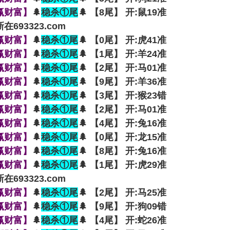
赢财富】
🌲
稳杀①尾
🌲 【8尾】 开:鼠19准
693323.com
赢财富】
🌲
稳杀①尾
🌲 【0尾】 开:虎41准
赢财富】
🌲
稳杀①尾
🌲 【1尾】 开:羊24准
赢财富】
🌲
稳杀①尾
🌲 【2尾】 开:马01准
赢财富】
🌲
稳杀①尾
🌲 【9尾】 开:羊36准
赢财富】
🌲
稳杀①尾
🌲 【3尾】 开:猴23错
赢财富】
🌲
稳杀①尾
🌲 【2尾】 开:马01准
赢财富】
🌲
稳杀①尾
🌲 【4尾】 开:兔16准
赢财富】
🌲
稳杀①尾
🌲 【0尾】 开:龙15准
赢财富】
🌲
稳杀①尾
🌲 【8尾】 开:兔16准
赢财富】
🌲
稳杀①尾
🌲 【1尾】 开:虎29准
693323.com
赢财富】
🌲
稳杀①尾
🌲 【2尾】 开:马25准
赢财富】
🌲
稳杀①尾
🌲 【9尾】 开:狗09错
赢财富】
🌲
稳杀①尾
🌲 【4尾】 开:蛇26准