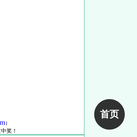
首页
om
】
友中奖！