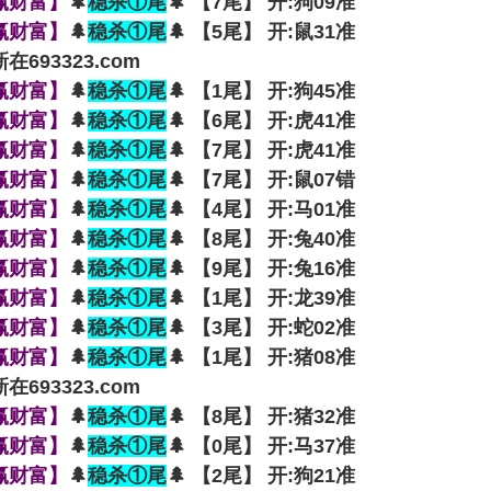
赢财富】
🌲
稳杀①尾
🌲 【7尾】 开:狗09准
赢财富】
🌲
稳杀①尾
🌲 【5尾】 开:鼠31准
693323.com
赢财富】
🌲
稳杀①尾
🌲 【1尾】 开:狗45准
赢财富】
🌲
稳杀①尾
🌲 【6尾】 开:虎41准
赢财富】
🌲
稳杀①尾
🌲 【7尾】 开:虎41准
赢财富】
🌲
稳杀①尾
🌲 【7尾】 开:鼠07错
赢财富】
🌲
稳杀①尾
🌲 【4尾】 开:马01准
赢财富】
🌲
稳杀①尾
🌲 【8尾】 开:兔40准
赢财富】
🌲
稳杀①尾
🌲 【9尾】 开:兔16准
赢财富】
🌲
稳杀①尾
🌲 【1尾】 开:龙39准
赢财富】
🌲
稳杀①尾
🌲 【3尾】 开:蛇02准
赢财富】
🌲
稳杀①尾
🌲 【1尾】 开:猪08准
693323.com
赢财富】
🌲
稳杀①尾
🌲 【8尾】 开:猪32准
赢财富】
🌲
稳杀①尾
🌲 【0尾】 开:马37准
赢财富】
🌲
稳杀①尾
🌲 【2尾】 开:狗21准