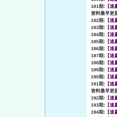
181期:
【速
资料最早更新在
182期:
【速
183期:
【速
184期:
【速
185期:
【速
186期:
【速
187期:
【速
188期:
【速
189期:
【速
190期:
【速
191期:
【速
资料最早更新在
192期:
【速
193期:
【速
194期:
【速