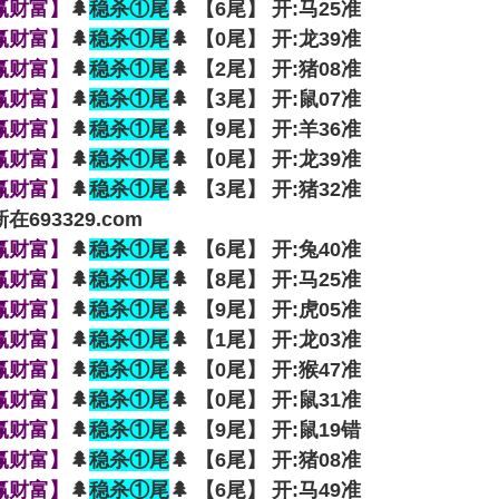
赢财富】
🌲
稳杀①尾
🌲 【6尾】 开:马25准
赢财富】
🌲
稳杀①尾
🌲 【0尾】 开:龙39准
赢财富】
🌲
稳杀①尾
🌲 【2尾】 开:猪08准
赢财富】
🌲
稳杀①尾
🌲 【3尾】 开:鼠07准
赢财富】
🌲
稳杀①尾
🌲 【9尾】 开:羊36准
赢财富】
🌲
稳杀①尾
🌲 【0尾】 开:龙39准
赢财富】
🌲
稳杀①尾
🌲 【3尾】 开:猪32准
693329.com
赢财富】
🌲
稳杀①尾
🌲 【6尾】 开:兔40准
赢财富】
🌲
稳杀①尾
🌲 【8尾】 开:马25准
赢财富】
🌲
稳杀①尾
🌲 【9尾】 开:虎05准
赢财富】
🌲
稳杀①尾
🌲 【1尾】 开:龙03准
赢财富】
🌲
稳杀①尾
🌲 【0尾】 开:猴47准
赢财富】
🌲
稳杀①尾
🌲 【0尾】 开:鼠31准
赢财富】
🌲
稳杀①尾
🌲 【9尾】 开:鼠19错
赢财富】
🌲
稳杀①尾
🌲 【6尾】 开:猪08准
赢财富】
🌲
稳杀①尾
🌲 【6尾】 开:马49准