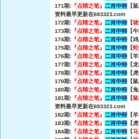
171期:
『点睛之笔』
二肖中特
【鼠
资料最早更新在693323.com
172期:
『点睛之笔』
二肖中特
【
猪
173期:
『点睛之笔』
二肖中特
【牛
174期:
『点睛之笔』
二肖中特
【鸡
175期:
『点睛之笔』
二肖中特
【
蛇
176期:
『点睛之笔』
二肖中特
【羊
177期:
『点睛之笔』
二肖中特
【龙
178期:
『点睛之笔』
二肖中特
【虎
179期:
『点睛之笔』
二肖中特
【鼠
180期:
『点睛之笔』
二肖中特
【兔
181期:
『点睛之笔』
二肖中特
【
鼠
资料最早更新在693323.com
182期:
『点睛之笔』
二肖中特
【羊
183期:
『点睛之笔』
二肖中特
【虎
184期:
『点睛之笔』
二肖中特
【
马