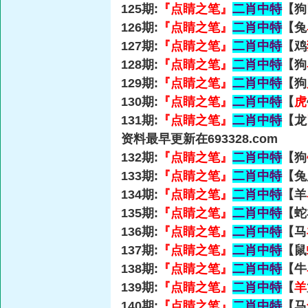
125期:
『点睛之笔』
二肖中特
【狗
126期:
『点睛之笔』
二肖中特
【兔
127期:
『点睛之笔』
二肖中特
【鸡
128期:
『点睛之笔』
二肖中特
【狗
129期:
『点睛之笔』
二肖中特
【狗
130期:
『点睛之笔』
二肖中特
【
虎
131期:
『点睛之笔』
二肖中特
【龙
资料最早更新在693328.com
132期:
『点睛之笔』
二肖中特
【狗
133期:
『点睛之笔』
二肖中特
【兔
134期:
『点睛之笔』
二肖中特
【羊
135期:
『点睛之笔』
二肖中特
【蛇
136期:
『点睛之笔』
二肖中特
【马
137期:
『点睛之笔』
二肖中特
【鼠
138期:
『点睛之笔』
二肖中特
【牛
139期:
『点睛之笔』
二肖中特
【
羊
140期:
『点睛之笔』
二肖中特
【马