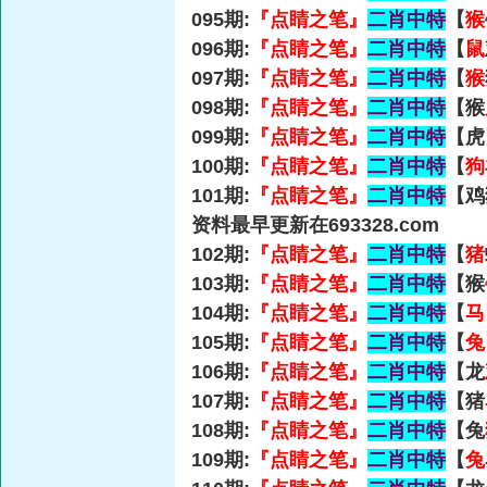
095期:
『点睛之笔』
二肖中特
【
猴
096期:
『点睛之笔』
二肖中特
【
鼠
097期:
『点睛之笔』
二肖中特
【
猴
098期:
『点睛之笔』
二肖中特
【猴
099期:
『点睛之笔』
二肖中特
【虎
100期:
『点睛之笔』
二肖中特
【
狗
101期:
『点睛之笔』
二肖中特
【鸡
资料最早更新在693328.com
102期:
『点睛之笔』
二肖中特
【
猪
103期:
『点睛之笔』
二肖中特
【猴
104期:
『点睛之笔』
二肖中特
【
马
105期:
『点睛之笔』
二肖中特
【
兔
106期:
『点睛之笔』
二肖中特
【龙
107期:
『点睛之笔』
二肖中特
【猪
108期:
『点睛之笔』
二肖中特
【兔
109期:
『点睛之笔』
二肖中特
【
兔