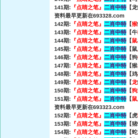
141期:
『点睛之笔』
二肖中特
【龙
资料最早更新在693328.com
142期:
『点睛之笔』
二肖中特
【
猴
143期:
『点睛之笔』
二肖中特
【牛
144期:
『点睛之笔』
二肖中特
【
鼠
145期:
『点睛之笔』
二肖中特
【鼠
146期:
『点睛之笔』
二肖中特
【狗
147期:
『点睛之笔』
二肖中特
【猴
148期:
『点睛之笔』
二肖中特
【鸡
149期:
『点睛之笔』
二肖中特
【
龙
150期:
『点睛之笔』
二肖中特
【
狗
151期:
『点睛之笔』
二肖中特
【
鼠
资料最早更新在693323.com
152期:
『点睛之笔』
二肖中特
【虎
153期:
『点睛之笔』
二肖中特
【猪
154期:
『点睛之笔』
二肖中特
【蛇