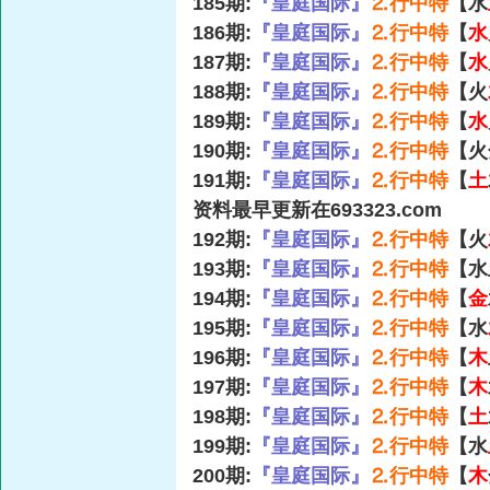
185期:
『皇庭国际』
⒉行中特
【水
186期:
『皇庭国际』
⒉行中特
【
水
187期:
『皇庭国际』
⒉行中特
【
水
188期:
『皇庭国际』
⒉行中特
【火
189期:
『皇庭国际』
⒉行中特
【
水
190期:
『皇庭国际』
⒉行中特
【火
191期:
『皇庭国际』
⒉行中特
【
土
资料最早更新在693323.com
192期:
『皇庭国际』
⒉行中特
【火
193期:
『皇庭国际』
⒉行中特
【水
194期:
『皇庭国际』
⒉行中特
【
金
195期:
『皇庭国际』
⒉行中特
【水
196期:
『皇庭国际』
⒉行中特
【
木
197期:
『皇庭国际』
⒉行中特
【
木
198期:
『皇庭国际』
⒉行中特
【
土
199期:
『皇庭国际』
⒉行中特
【水
200期:
『皇庭国际』
⒉行中特
【
木