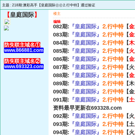
主题 :
218期:澳彩高手【皇庭国际㊣㊣⒉行中特】通过验证
【
皇庭国际
】
楼主
编辑
082期:
『皇庭国际』
⒉行中特
【
金
083期:
『皇庭国际』
⒉行中特
【
金
084期:
『皇庭国际』
⒉行中特
【
木
防失联主域名①
www.866881.com
085期:
『皇庭国际』
⒉行中特
【
火
086期:
『皇庭国际』
⒉行中特
【
金
防失联主域名②
www.693323.com
087期:
『皇庭国际』
⒉行中特
【火
088期:
『皇庭国际』
⒉行中特
【
金
089期:
『皇庭国际』
⒉行中特
【木
090期:
『皇庭国际』
⒉行中特
【金
091期:
『皇庭国际』
⒉行中特
【
土
资料最早更新在693328.com
092期:
『皇庭国际』
⒉行中特
【火
093期:
『皇庭国际』
⒉行中特
【土
094期:
『皇庭国际』
⒉行中特
【火