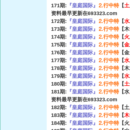
171期:
『皇庭国际』
⒉行中特
【
土
资料最早更新在693323.com
172期:
『皇庭国际』
⒉行中特
【
水
173期:
『皇庭国际』
⒉行中特
【木
174期:
『皇庭国际』
⒉行中特
【
火
175期:
『皇庭国际』
⒉行中特
【
金
176期:
『皇庭国际』
⒉行中特
【金
177期:
『皇庭国际』
⒉行中特
【
水
178期:
『皇庭国际』
⒉行中特
【木
179期:
『皇庭国际』
⒉行中特
【
水
180期:
『皇庭国际』
⒉行中特
【
土
181期:
『皇庭国际』
⒉行中特
【水
资料最早更新在693323.com
182期:
『皇庭国际』
⒉行中特
【土
183期:
『皇庭国际』
⒉行中特
【
木
184期:
『皇庭国际』
⒉行中特
【火