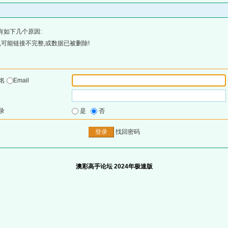
有如下几个原因:
可能链接不完整,或数据已被删除!
户名
Email
录
是
否
找回密码
澳彩高手论坛 2024年极速版