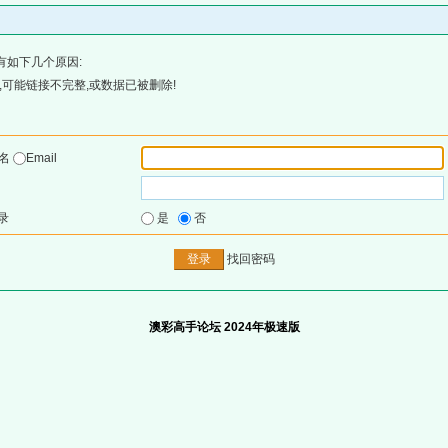
有如下几个原因:
可能链接不完整,或数据已被删除!
户名
Email
录
是
否
找回密码
澳彩高手论坛 2024年极速版