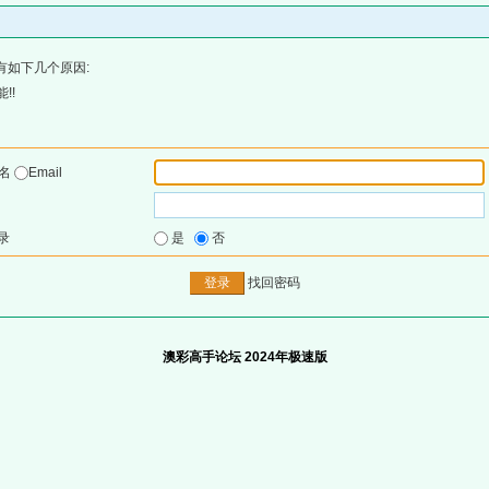
有如下几个原因:
!!
户名
Email
录
是
否
找回密码
澳彩高手论坛 2024年极速版