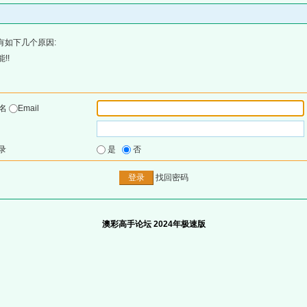
有如下几个原因:
!!
户名
Email
录
是
否
找回密码
澳彩高手论坛 2024年极速版