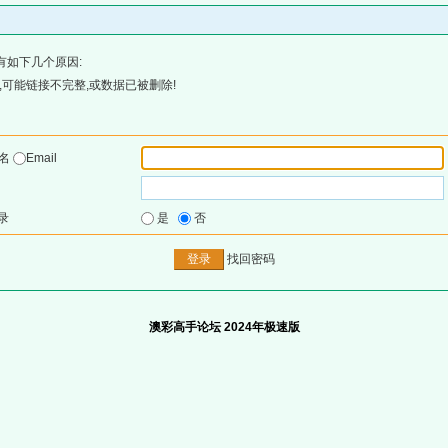
有如下几个原因:
可能链接不完整,或数据已被删除!
户名
Email
录
是
否
找回密码
澳彩高手论坛 2024年极速版