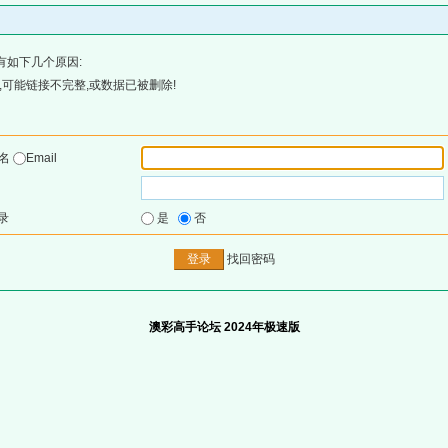
有如下几个原因:
可能链接不完整,或数据已被删除!
户名
Email
录
是
否
找回密码
澳彩高手论坛 2024年极速版