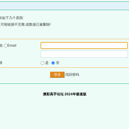
有如下几个原因:
可能链接不完整,或数据已被删除!
户名
Email
录
是
否
找回密码
澳彩高手论坛 2024年极速版