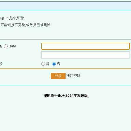
有如下几个原因:
可能链接不完整,或数据已被删除!
户名
Email
录
是
否
找回密码
澳彩高手论坛 2024年极速版