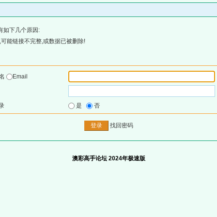
有如下几个原因:
可能链接不完整,或数据已被删除!
户名
Email
录
是
否
找回密码
澳彩高手论坛 2024年极速版