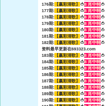
176期:
【赢彩清歌】
🍅
8 肖中特

177期:
【赢彩清歌】
🍅
8 肖中特

178期:
【赢彩清歌】
🍅
8 肖中特

179期:
【赢彩清歌】
🍅
8 肖中特

180期:
【赢彩清歌】
🍅
8 肖中特

181期:
【赢彩清歌】
🍅
8 肖中特

182期:
【赢彩清歌】
🍅
8 肖中特

资料最早更新在693323.com
183期:
【赢彩清歌】
🍅
8 肖中特

184期:
【赢彩清歌】
🍅
8 肖中特

185期:
【赢彩清歌】
🍅
8 肖中特

186期:
【赢彩清歌】
🍅
8 肖中特

187期:
【赢彩清歌】
🍅
8 肖中特

188期:
【赢彩清歌】
🍅
8 肖中特

189期:
【赢彩清歌】
🍅
8 肖中特

190期:
【赢彩清歌】
🍅
8 肖中特
