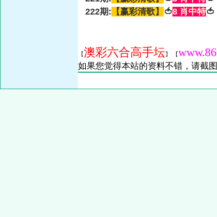
222期:
【赢彩清歌】
🍅
8 肖中特

澳彩六合高手坛
www.86
【
】 【
如果您觉得本站的资料不错，请截图