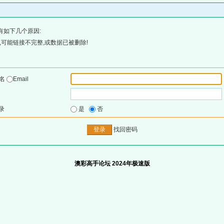
有如下几个原因:
可能链接不完整,或数据已被删除!
户名
Email
录
是
否
找回密码
澳彩高手论坛 2024年极速版