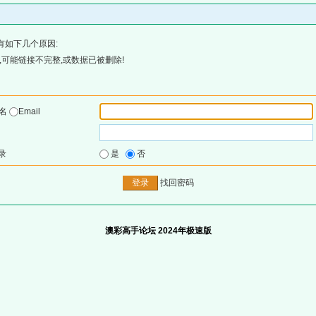
有如下几个原因:
可能链接不完整,或数据已被删除!
户名
Email
录
是
否
找回密码
澳彩高手论坛 2024年极速版