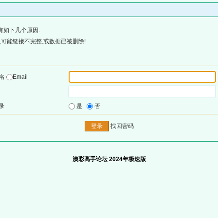
有如下几个原因:
可能链接不完整,或数据已被删除!
户名
Email
录
是
否
找回密码
澳彩高手论坛 2024年极速版