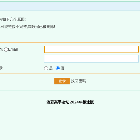
有如下几个原因:
可能链接不完整,或数据已被删除!
户名
Email
录
是
否
找回密码
澳彩高手论坛 2024年极速版