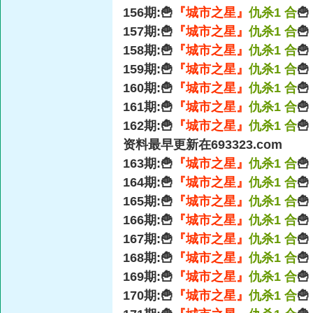
156期:🍟
『城市之星』
仇杀1 合

157期:🍟
『城市之星』
仇杀1 合

158期:🍟
『城市之星』
仇杀1 合

159期:🍟
『城市之星』
仇杀1 合

160期:🍟
『城市之星』
仇杀1 合

161期:🍟
『城市之星』
仇杀1 合

162期:🍟
『城市之星』
仇杀1 合

资料最早更新在693323.com
163期:🍟
『城市之星』
仇杀1 合

164期:🍟
『城市之星』
仇杀1 合

165期:🍟
『城市之星』
仇杀1 合

166期:🍟
『城市之星』
仇杀1 合

167期:🍟
『城市之星』
仇杀1 合

168期:🍟
『城市之星』
仇杀1 合

169期:🍟
『城市之星』
仇杀1 合

170期:🍟
『城市之星』
仇杀1 合
