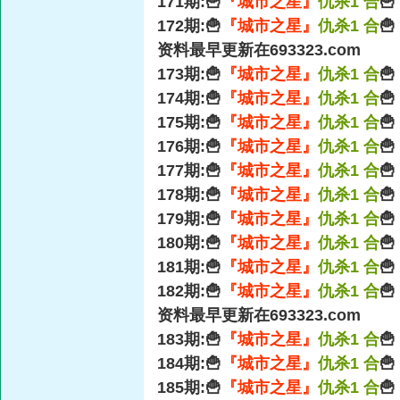
171期:🍟
『城市之星』
仇杀1 合

172期:🍟
『城市之星』
仇杀1 合

资料最早更新在693323.com
173期:🍟
『城市之星』
仇杀1 合

174期:🍟
『城市之星』
仇杀1 合

175期:🍟
『城市之星』
仇杀1 合

176期:🍟
『城市之星』
仇杀1 合

177期:🍟
『城市之星』
仇杀1 合

178期:🍟
『城市之星』
仇杀1 合

179期:🍟
『城市之星』
仇杀1 合

180期:🍟
『城市之星』
仇杀1 合

181期:🍟
『城市之星』
仇杀1 合

182期:🍟
『城市之星』
仇杀1 合

资料最早更新在693323.com
183期:🍟
『城市之星』
仇杀1 合

184期:🍟
『城市之星』
仇杀1 合

185期:🍟
『城市之星』
仇杀1 合
