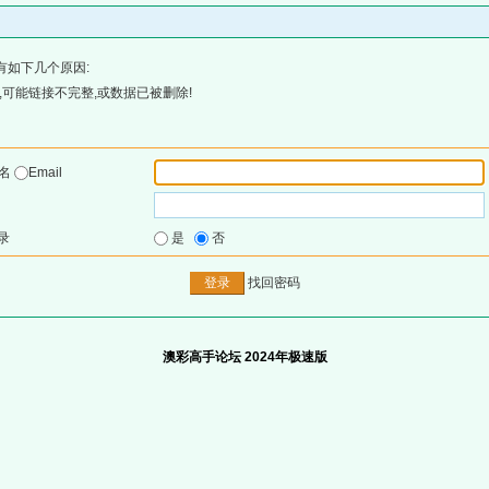
有如下几个原因:
可能链接不完整,或数据已被删除!
户名
Email
录
是
否
找回密码
澳彩高手论坛 2024年极速版