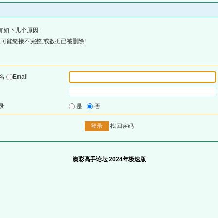
有如下几个原因:
可能链接不完整,或数据已被删除!
户名
Email
录
是
否
找回密码
澳彩高手论坛 2024年极速版