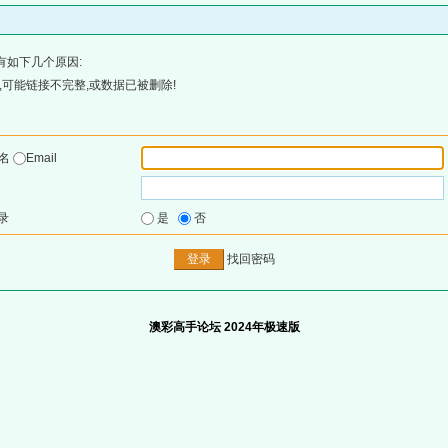
有如下几个原因:
可能链接不完整,或数据已被删除!
户名
Email
录
是
否
找回密码
澳彩高手论坛 2024年极速版