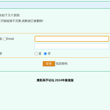
有如下几个原因:
可能链接不完整,或数据已被删除!
户名
Email
录
是
否
找回密码
澳彩高手论坛 2024年极速版