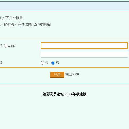
有如下几个原因:
可能链接不完整,或数据已被删除!
户名
Email
录
是
否
找回密码
澳彩高手论坛 2024年极速版