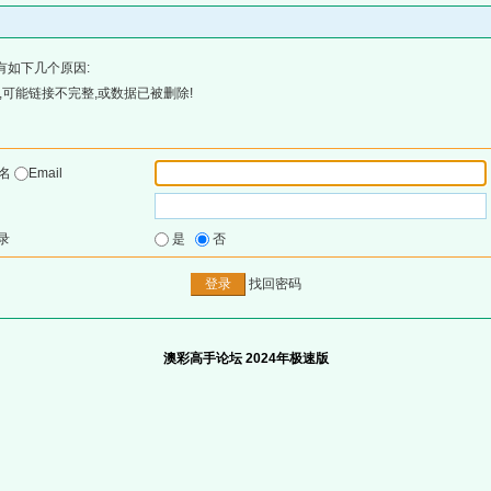
有如下几个原因:
可能链接不完整,或数据已被删除!
户名
Email
录
是
否
找回密码
澳彩高手论坛 2024年极速版