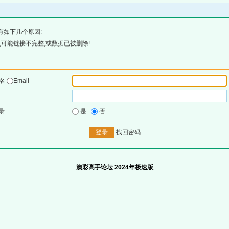
有如下几个原因:
可能链接不完整,或数据已被删除!
户名
Email
录
是
否
找回密码
澳彩高手论坛 2024年极速版