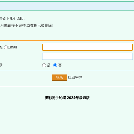
有如下几个原因:
可能链接不完整,或数据已被删除!
户名
Email
录
是
否
找回密码
澳彩高手论坛 2024年极速版