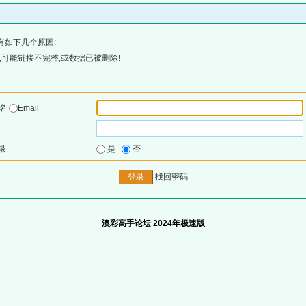
有如下几个原因:
可能链接不完整,或数据已被删除!
户名
Email
录
是
否
找回密码
澳彩高手论坛 2024年极速版