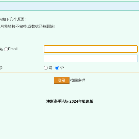
有如下几个原因:
可能链接不完整,或数据已被删除!
户名
Email
录
是
否
找回密码
澳彩高手论坛 2024年极速版