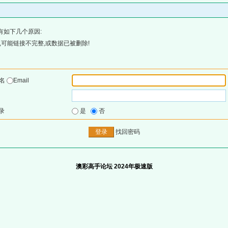
有如下几个原因:
可能链接不完整,或数据已被删除!
户名
Email
录
是
否
找回密码
澳彩高手论坛 2024年极速版