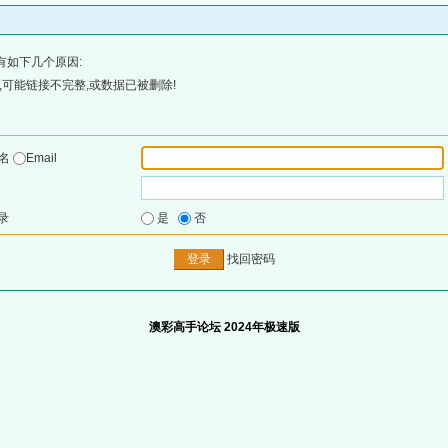
有如下几个原因:
可能链接不完整,或数据已被删除!
户名
Email
录
是
否
找回密码
澳彩高手论坛 2024年极速版