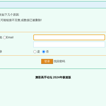
有如下几个原因:
可能链接不完整,或数据已被删除!
户名
Email
录
是
否
找回密码
澳彩高手论坛 2024年极速版