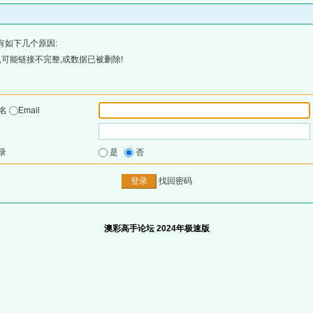
有如下几个原因:
可能链接不完整,或数据已被删除!
户名
Email
录
是
否
找回密码
澳彩高手论坛 2024年极速版