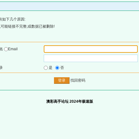
有如下几个原因:
可能链接不完整,或数据已被删除!
户名
Email
录
是
否
找回密码
澳彩高手论坛 2024年极速版