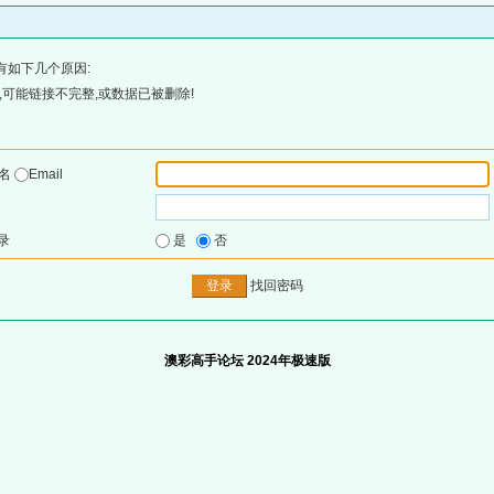
有如下几个原因:
可能链接不完整,或数据已被删除!
户名
Email
录
是
否
找回密码
澳彩高手论坛 2024年极速版