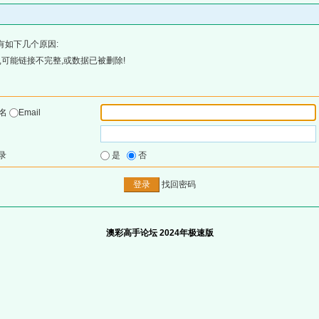
有如下几个原因:
可能链接不完整,或数据已被删除!
户名
Email
录
是
否
找回密码
澳彩高手论坛 2024年极速版