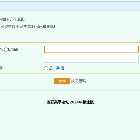
有如下几个原因:
可能链接不完整,或数据已被删除!
户名
Email
录
是
否
找回密码
澳彩高手论坛 2024年极速版