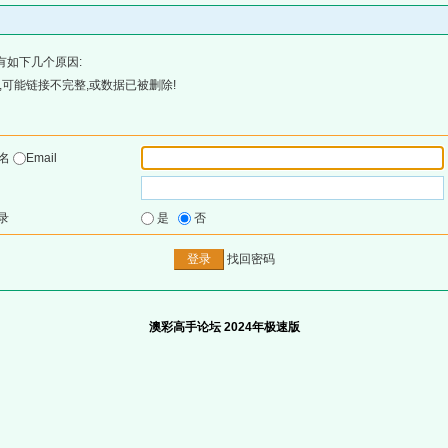
有如下几个原因:
可能链接不完整,或数据已被删除!
户名
Email
录
是
否
找回密码
澳彩高手论坛 2024年极速版