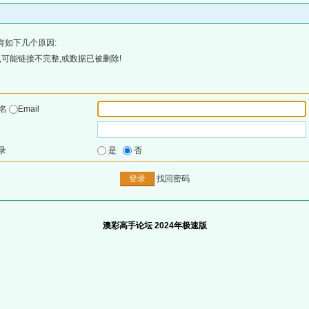
有如下几个原因:
可能链接不完整,或数据已被删除!
户名
Email
录
是
否
找回密码
澳彩高手论坛 2024年极速版