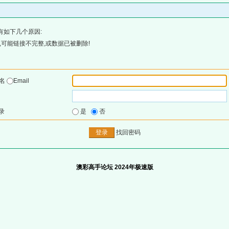
有如下几个原因:
可能链接不完整,或数据已被删除!
户名
Email
录
是
否
找回密码
澳彩高手论坛 2024年极速版