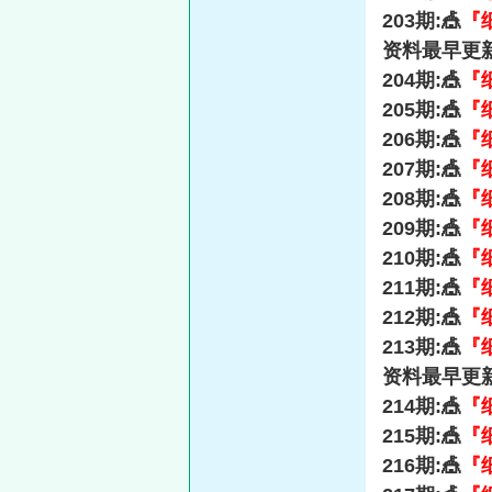
203期:🎪
『
资料最早更新在
204期:🎪
『
205期:🎪
『
206期:🎪
『
207期:🎪
『
208期:🎪
『
209期:🎪
『
210期:🎪
『
211期:🎪
『
212期:🎪
『
213期:🎪
『
资料最早更新在
214期:🎪
『
215期:🎪
『
216期:🎪
『