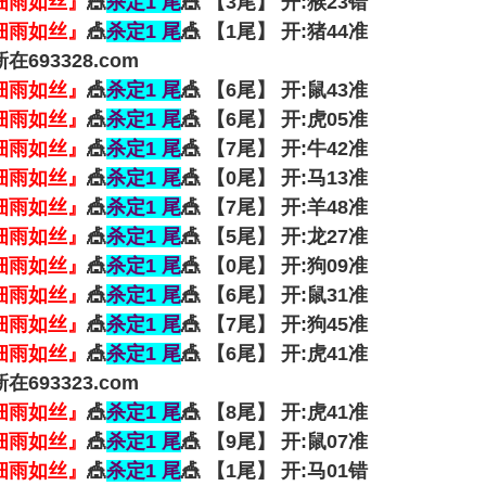
细雨如丝』
🎪
杀定1 尾
🎪 【3尾】 开:猴23错
细雨如丝』
🎪
杀定1 尾
🎪 【1尾】 开:猪44准
693328.com
细雨如丝』
🎪
杀定1 尾
🎪 【6尾】 开:鼠43准
细雨如丝』
🎪
杀定1 尾
🎪 【6尾】 开:虎05准
细雨如丝』
🎪
杀定1 尾
🎪 【7尾】 开:牛42准
细雨如丝』
🎪
杀定1 尾
🎪 【0尾】 开:马13准
细雨如丝』
🎪
杀定1 尾
🎪 【7尾】 开:羊48准
细雨如丝』
🎪
杀定1 尾
🎪 【5尾】 开:龙27准
细雨如丝』
🎪
杀定1 尾
🎪 【0尾】 开:狗09准
细雨如丝』
🎪
杀定1 尾
🎪 【6尾】 开:鼠31准
细雨如丝』
🎪
杀定1 尾
🎪 【7尾】 开:狗45准
细雨如丝』
🎪
杀定1 尾
🎪 【6尾】 开:虎41准
693323.com
细雨如丝』
🎪
杀定1 尾
🎪 【8尾】 开:虎41准
细雨如丝』
🎪
杀定1 尾
🎪 【9尾】 开:鼠07准
细雨如丝』
🎪
杀定1 尾
🎪 【1尾】 开:马01错