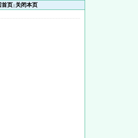
回首页
关闭本页
|