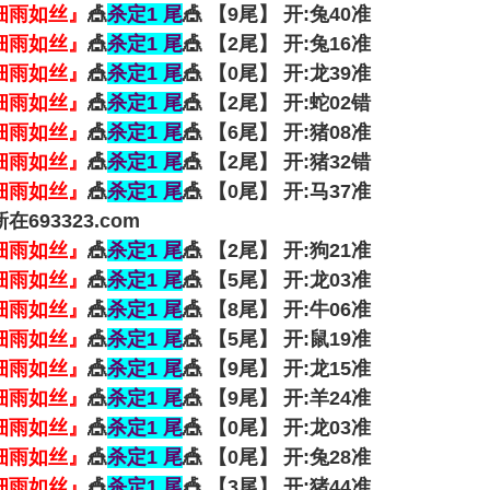
细雨如丝』
🎪
杀定1 尾
🎪 【9尾】 开:兔40准
细雨如丝』
🎪
杀定1 尾
🎪 【2尾】 开:兔16准
细雨如丝』
🎪
杀定1 尾
🎪 【0尾】 开:龙39准
细雨如丝』
🎪
杀定1 尾
🎪 【2尾】 开:蛇02错
细雨如丝』
🎪
杀定1 尾
🎪 【6尾】 开:猪08准
细雨如丝』
🎪
杀定1 尾
🎪 【2尾】 开:猪32错
细雨如丝』
🎪
杀定1 尾
🎪 【0尾】 开:马37准
693323.com
细雨如丝』
🎪
杀定1 尾
🎪 【2尾】 开:狗21准
细雨如丝』
🎪
杀定1 尾
🎪 【5尾】 开:龙03准
细雨如丝』
🎪
杀定1 尾
🎪 【8尾】 开:牛06准
细雨如丝』
🎪
杀定1 尾
🎪 【5尾】 开:鼠19准
细雨如丝』
🎪
杀定1 尾
🎪 【9尾】 开:龙15准
细雨如丝』
🎪
杀定1 尾
🎪 【9尾】 开:羊24准
细雨如丝』
🎪
杀定1 尾
🎪 【0尾】 开:龙03准
细雨如丝』
🎪
杀定1 尾
🎪 【0尾】 开:兔28准
细雨如丝』
🎪
杀定1 尾
🎪 【3尾】 开:猪44准