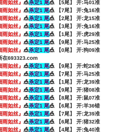
细雨如丝』
🎪
杀定1 尾
🎪 【5尾】 开:马01准
细雨如丝』
🎪
杀定1 尾
🎪 【7尾】 开:兔16准
细雨如丝』
🎪
杀定1 尾
🎪 【2尾】 开:龙15准
细雨如丝』
🎪
杀定1 尾
🎪 【3尾】 开:兔16准
细雨如丝』
🎪
杀定1 尾
🎪 【1尾】 开:虎29准
细雨如丝』
🎪
杀定1 尾
🎪 【9尾】 开:马25准
细雨如丝』
🎪
杀定1 尾
🎪 【0尾】 开:狗09准
693323.com
细雨如丝』
🎪
杀定1 尾
🎪 【9尾】 开:蛇26准
细雨如丝』
🎪
杀定1 尾
🎪 【7尾】 开:马25准
细雨如丝』
🎪
杀定1 尾
🎪 【1尾】 开:龙39准
细雨如丝』
🎪
杀定1 尾
🎪 【9尾】 开:猪08准
细雨如丝』
🎪
杀定1 尾
🎪 【8尾】 开:鼠07准
细雨如丝』
🎪
杀定1 尾
🎪 【6尾】 开:羊36错
细雨如丝』
🎪
杀定1 尾
🎪 【7尾】 开:龙39准
细雨如丝』
🎪
杀定1 尾
🎪 【6尾】 开:猪32准
细雨如丝』
🎪
杀定1 尾
🎪 【4尾】 开:兔40准