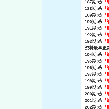
187期:🎪
『
188期:🎪
『
189期:🎪
『
190期:🎪
『
191期:🎪
『
192期:🎪
『
193期:🎪
『
资料最早更新在
194期:🎪
『
195期:🎪
『
196期:🎪
『
197期:🎪
『
198期:🎪
『
199期:🎪
『
200期:🎪
『
201期:🎪
『
202期:🎪
『