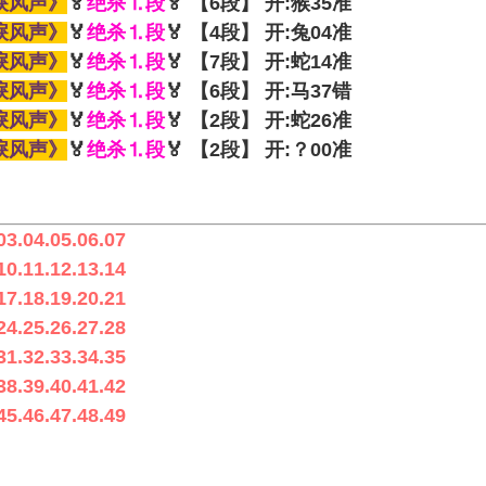
唳风声》
🏅
绝杀⒈段
🏅 【6段】 开:猴35准
唳风声》
🏅
绝杀⒈段
🏅 【4段】 开:兔04准
唳风声》
🏅
绝杀⒈段
🏅 【7段】 开:蛇14准
唳风声》
🏅
绝杀⒈段
🏅 【6段】 开:马37错
唳风声》
🏅
绝杀⒈段
🏅 【2段】 开:蛇26准
唳风声》
🏅
绝杀⒈段
🏅 【2段】 开:？00准
03.04.05.06.07
10.11.12.13.14
17.18.19.20.21
24.25.26.27.28
31.32.33.34.35
38.39.40.41.42
45.46.47.48.49