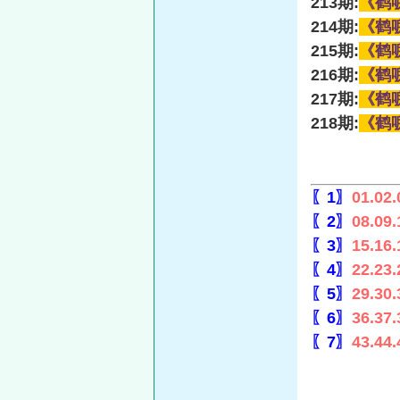
213期:
《鹤
214期:
《鹤
215期:
《鹤
216期:
《鹤
217期:
《鹤
218期:
《鹤
〖1〗
01.02.
〖2〗
08.09.
〖3〗
15.16.
〖4〗
22.23.
〖5〗
29.30.
〖6〗
36.37.
〖7〗
43.44.