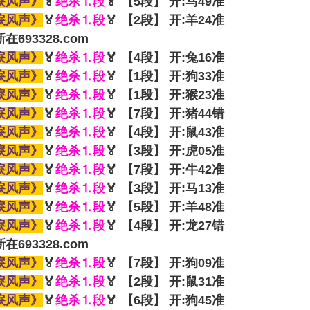
唳风声》
🏅
绝杀⒈段
🏅 【5段】 开:马49准
唳风声》
🏅
绝杀⒈段
🏅 【2段】 开:羊24准
693328.com
唳风声》
🏅
绝杀⒈段
🏅 【4段】 开:兔16准
唳风声》
🏅
绝杀⒈段
🏅 【1段】 开:狗33准
唳风声》
🏅
绝杀⒈段
🏅 【1段】 开:猴23准
唳风声》
🏅
绝杀⒈段
🏅 【7段】 开:猪44错
唳风声》
🏅
绝杀⒈段
🏅 【4段】 开:鼠43准
唳风声》
🏅
绝杀⒈段
🏅 【3段】 开:虎05准
唳风声》
🏅
绝杀⒈段
🏅 【7段】 开:牛42准
唳风声》
🏅
绝杀⒈段
🏅 【3段】 开:马13准
唳风声》
🏅
绝杀⒈段
🏅 【5段】 开:羊48准
唳风声》
🏅
绝杀⒈段
🏅 【4段】 开:龙27错
693328.com
唳风声》
🏅
绝杀⒈段
🏅 【7段】 开:狗09准
唳风声》
🏅
绝杀⒈段
🏅 【2段】 开:鼠31准
唳风声》
🏅
绝杀⒈段
🏅 【6段】 开:狗45准