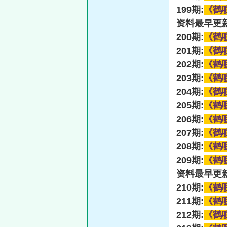
199期:
《鹤
资料最早更新在
200期:
《鹤
201期:
《鹤
202期:
《鹤
203期:
《鹤
204期:
《鹤
205期:
《鹤
206期:
《鹤
207期:
《鹤
208期:
《鹤
209期:
《鹤
资料最早更新在
210期:
《鹤
211期:
《鹤
212期:
《鹤