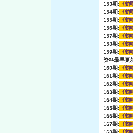
153期:
《鹤
154期:
《鹤
155期:
《鹤
156期:
《鹤
157期:
《鹤
158期:
《鹤
159期:
《鹤
资料最早更新在
160期:
《鹤
161期:
《鹤
162期:
《鹤
163期:
《鹤
164期:
《鹤
165期:
《鹤
166期:
《鹤
167期:
《鹤
168期:
《鹤