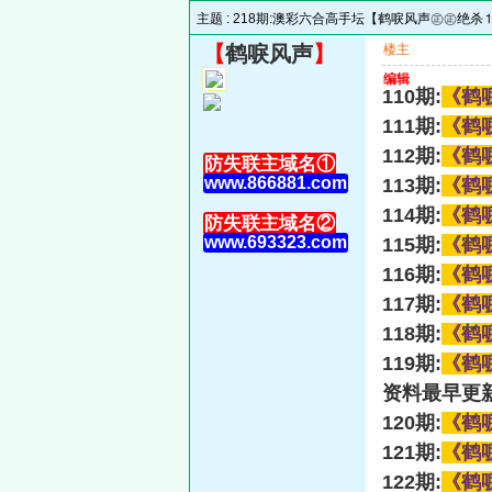
主题 :
218期:澳彩六合高手坛【鹤唳风声㊣㊣绝杀
【
鹤唳风声
】
楼主
编辑
110期:
《鹤
111期:
《鹤
112期:
《鹤
防失联主域名①
www.866881.com
113期:
《鹤
114期:
《鹤
防失联主域名②
www.693323.com
115期:
《鹤
116期:
《鹤
117期:
《鹤
118期:
《鹤
119期:
《鹤
资料最早更新在
120期:
《鹤
121期:
《鹤
122期:
《鹤