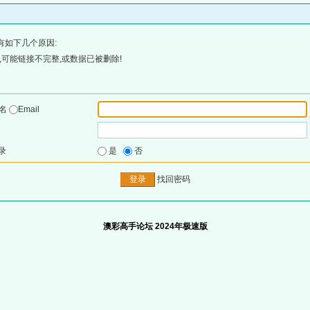
有如下几个原因:
可能链接不完整,或数据已被删除!
户名
Email
录
是
否
找回密码
澳彩高手论坛 2024年极速版